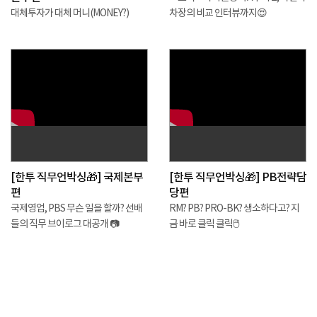
대체투자가 대체 머니(MONEY?)
차장의 비교 인터뷰까지😍
[한투 직무언박싱🎁] 국제본부
[한투 직무언박싱🎁] PB전략담
편
당편
국제영업, PBS 무슨 일을 할까? 선배
RM? PB? PRO-BK? 생소하다고? 지
들의 직무 브이로그 대공개 📷
금 바로 클릭 클릭🖱