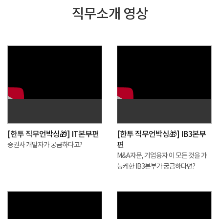
직무소개 영상
[한투 직무언박싱🎁] IT본부편
[한투 직무언박싱🎁] IB3본부
편
증권사 개발자가 궁금하다고?
M&A자문, 기업융자 이 모든 것을 가
능케한 IB3본부가 궁금하다면?