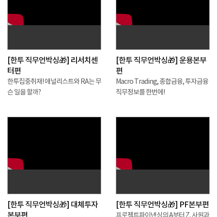
[한투 직무언박싱🎁] 리서치센
[한투 직무언박싱🎁] 운용본부
터편
편
한투집중취재! 애널리스트와 RA는 무
Macro Trading, 종합금융, 투자금융
슨 일을 할까?
직무정보를 한번에!
[한투 직무언박싱🎁] 대체투자
[한투 직무언박싱🎁] PF본부편
본부편
프로젝트파이낸싱의 A부터 Z, 사원과