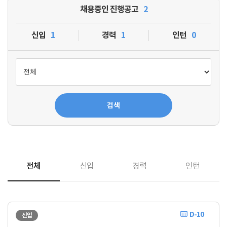
채용중인 진행공고
2
신입
1
경력
1
인턴
0
검색
전체
신입
경력
인턴
D-10
신입